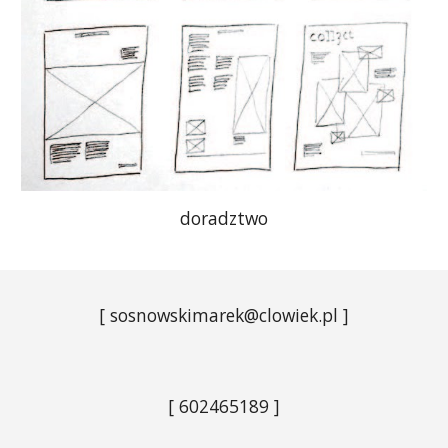
doradztwo
[ sosnowskimarek@clowiek.pl ]
[ 602465189 ]